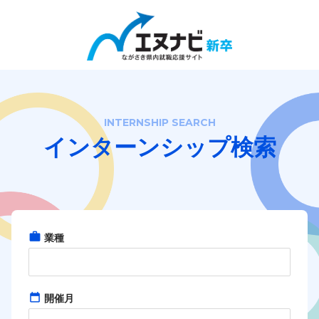
Close
エヌナビ新卒の使い方
企業検索
INTERNSHIP SEARCH
インターンシップ検索
会社説明会検索
インターンシップ&キャリア検索
求人検索
業種
企業の方向け
企業TOP
開催月
企業ログイン
企業登録