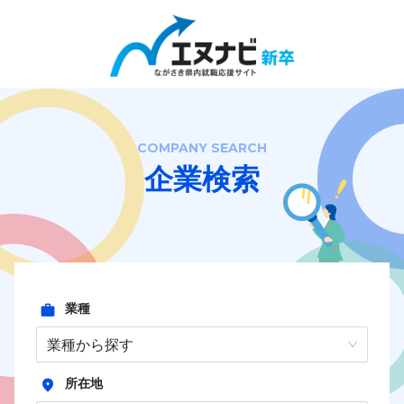
Close
エヌナビ新卒の使い方
企業検索
COMPANY SEARCH
企業検索
会社説明会検索
インターンシップ&キャリア検索
求人検索
業種
企業の方向け
業種から探す
企業TOP
所在地
企業ログイン
企業登録