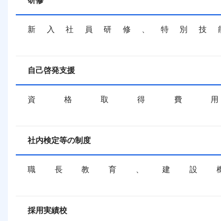
研修
新入社員研修、特別技能講習、キャリアアップセミナー等			
自己啓発支援
資格取得費用負担、学費補助等											
社内検定等の制度
職長教育、建設機械(締固め)技能講習等								
採用実績校