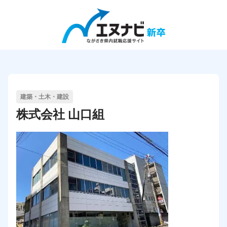
エヌナビ新卒の使い方
企業検索
建築・土木・建設
会社説明会検索
株式会社 山口組
インターンシップ&キャリア検索
求人検索
企業の方向け
企業TOP
企業ログイン
企業登録