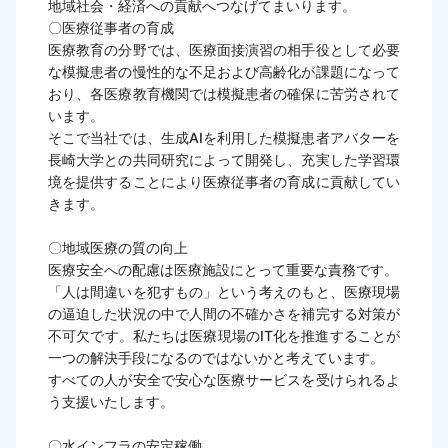
地域社会・経済への貢献へつなげてまいります。

〇医療従事者の育成

医療教育の分野では、医療面接演習の相手役として必要
な模擬患者の慢性的な不足および高齢化が課題になって
おり、各医療教育機関では模擬患者の確保に苦労されて
います。

そこで当社では、生成AIを利用した模擬患者アバターを
長崎大学との共同研究によって開発し、充実した学習環
境を提供することにより医療従事者の育成に貢献してい
きます。

〇地域医療の質の向上

医療安全への配慮は医療施設にとって重要な責務です。

「人は間違いを犯すもの」という考えのもと、医療現場
の逼迫した状況の中で人間の不確かさを補完する対策が
不可欠です。私たちは医療現場のIT化を推進することが
一つの解決手段になるのではないかと考えています。

すべての人が安全で安心な医療サービスを受けられるよ
う支援いたします。

〇水インフラの安定稼働
