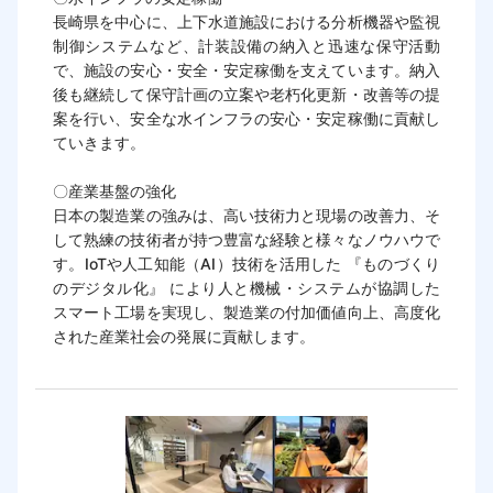
長崎県を中心に、上下水道施設における分析機器や監視
制御システムなど、計装設備の納入と迅速な保守活動
で、施設の安心・安全・安定稼働を支えています。納入
後も継続して保守計画の立案や老朽化更新・改善等の提
案を行い、安全な水インフラの安心・安定稼働に貢献し
ていきます。

〇産業基盤の強化

日本の製造業の強みは、高い技術力と現場の改善力、そ
して熟練の技術者が持つ豊富な経験と様々なノウハウで
す。IoTや人工知能（AI）技術を活用した 『ものづくり
のデジタル化』 により人と機械・システムが協調した
スマート工場を実現し、製造業の付加価値向上、高度化