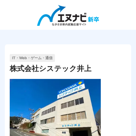
Close
エヌナビ新卒の使い方
企業検索
IT・Web・ゲーム・通信
会社説明会検索
株式会社システック井上
インターンシップ&キャリア検索
求人検索
企業の方向け
企業TOP
企業ログイン
企業登録