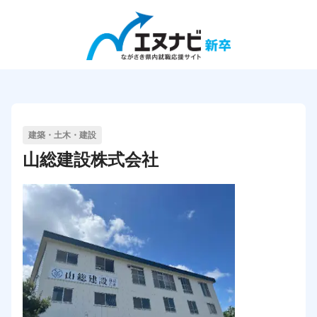
Close
エヌナビ新卒の使い方
企業検索
建築・土木・建設
会社説明会検索
山総建設株式会社
インターンシップ&キャリア検索
求人検索
企業の方向け
企業TOP
企業ログイン
企業登録