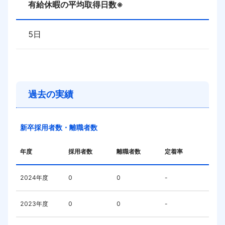
有給休暇の平均取得日数※
5
日
過去の実績
新卒採用者数・離職者数
年度
採用者数
離職者数
定着率
2024
年度
0
0
-
2023
年度
0
0
-