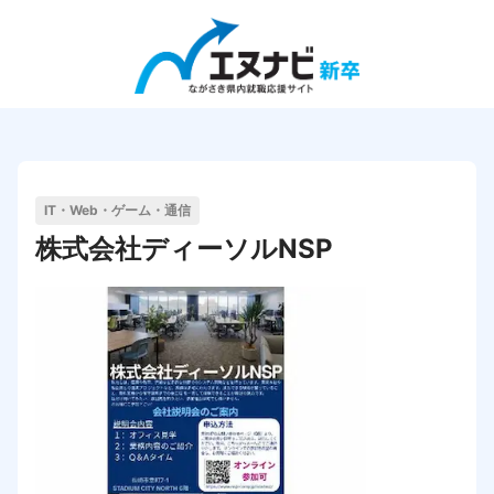
Close
エヌナビ新卒の使い方
企業検索
IT・Web・ゲーム・通信
会社説明会検索
株式会社ディーソルNSP
インターンシップ&キャリア検索
求人検索
企業の方向け
企業TOP
企業ログイン
企業登録