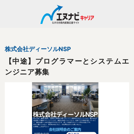
Close
エヌナビキャリアの使い方
求職者の方
株式会社ディーソルNSP
求人検索
【中途】プログラマーとシステムエ
ンジニア募集
特集インタビュー
企業検索
適職診断
事業者の方
ログイン
企業登録