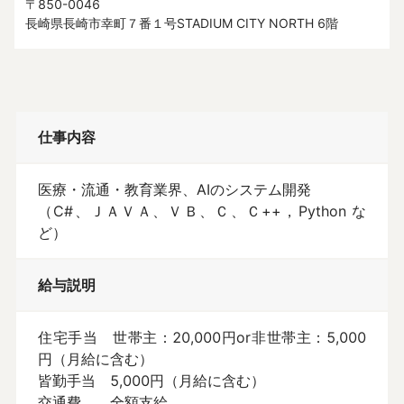
〒
850-0046
長崎県
長崎市幸町７番１号
STADIUM CITY NORTH 6階
仕事内容
医療・流通・教育業界、AIのシステム開発

（C#、ＪＡＶＡ、ＶＢ、Ｃ、Ｃ++，Python な
ど）
給与説明
住宅手当　世帯主：20,000円or非世帯主：5,000
円（月給に含む）

皆勤手当　5,000円（月給に含む）

交通費　　全額支給
