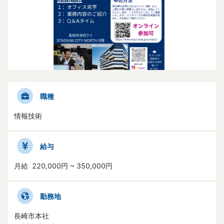
長崎県人材活躍支援センターのご案内
リンク一覧
HOME
職種
情報技術
給与
月給
220,000
円
~
350,000
円
勤務地
長崎市本社