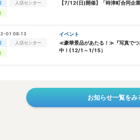
【7/12(日)開催】「時津町合同企
期
人活センター
者
2-01 08:13
イベント
≪豪華景品があたる！≫『写真でつ
期
人活センター
中！(12/1～1/15）
者
お知らせ一覧をみ