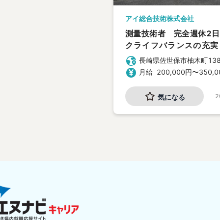
アイ総合技術株式会社
測量技術者 完全週休2
クライフバランスの充実
営・増員
長崎県
佐世保市柚木町138
月給
200,000
円〜
350,0
2
気になる